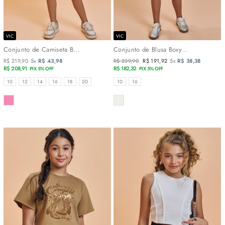
VIC
VIC
Conjunto de Camiseta B...
Conjunto de Blusa Boxy...
R$ 219,90
5x
R$ 43,98
Preço
R$ 239,90
Preço
R$ 191,92
5x
R$ 38,38
R$ 208,91
normal
R$ 182,32
promocional
PIX 5% OFF
PIX 5% OFF
TAMANHOS
TAMANHOS
10
12
14
16
18
20
10
16
COR
COR