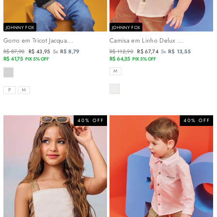
JOHNNY FOX
JOHNNY FOX
Gorro em Tricot Jacqua...
Camisa em Linho Delux ...
Preço
R$ 87,90
Preço
R$ 43,95
5x
R$ 8,79
Preço
R$ 112,90
Preço
R$ 67,74
5x
R$ 13,55
normal
R$ 41,75
promocional
normal
R$ 64,35
promocional
PIX 5% OFF
PIX 5% OFF
COR
TAMANHOS
M
COR
TAMANHOS
P
M
40% OFF
40% OFF