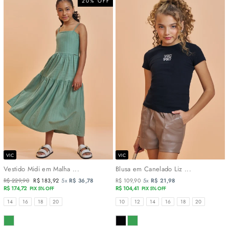
20% OFF
VIC
VIC
Vestido Midi em Malha ...
Blusa em Canelado Liz ...
Preço
R$ 229,90
Preço
R$ 183,92
5x
R$ 36,78
R$ 109,90
5x
R$ 21,98
normal
R$ 174,72
promocional
R$ 104,41
PIX 5% OFF
PIX 5% OFF
TAMANHOS
TAMANHOS
14
16
18
20
10
12
14
16
18
20
COR
COR