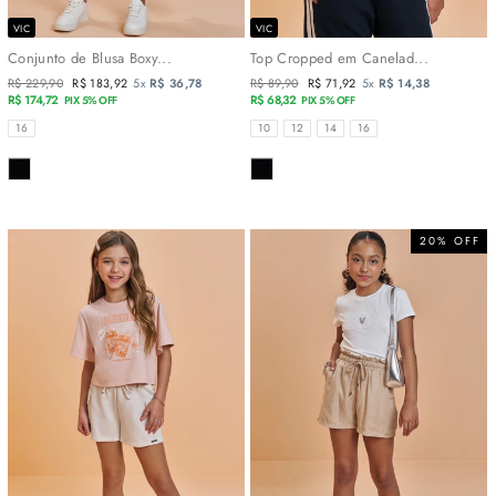
VIC
VIC
Conjunto de Blusa Boxy...
Top Cropped em Canelad...
Preço
R$ 229,90
Preço
R$ 183,92
5x
R$ 36,78
Preço
R$ 89,90
Preço
R$ 71,92
5x
R$ 14,38
normal
R$ 174,72
promocional
normal
R$ 68,32
promocional
PIX 5% OFF
PIX 5% OFF
TAMANHOS
TAMANHOS
16
10
12
14
16
COR
COR
20% OFF