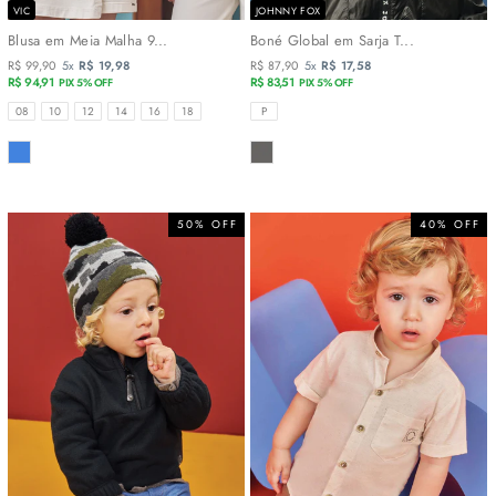
VIC
JOHNNY FOX
Blusa em Meia Malha 9...
Boné Global em Sarja T...
R$ 99,90
5x
R$ 19,98
R$ 87,90
5x
R$ 17,58
R$ 94,91
R$ 83,51
PIX 5% OFF
PIX 5% OFF
TAMANHOS
TAMANHOS
08
10
12
14
16
18
P
COR
COR
50% OFF
40% OFF