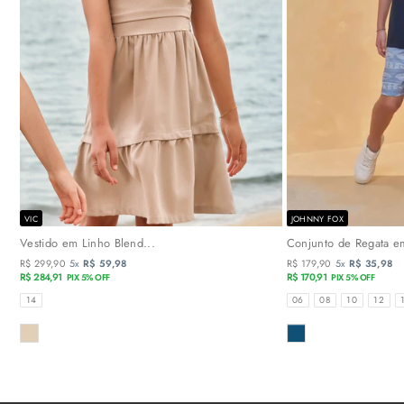
VIC
JOHNNY FOX
Vestido em Linho Blend...
Conjunto de Regata em
R$ 299,90
5x
R$ 59,98
R$ 179,90
5x
R$ 35,98
R$ 284,91
R$ 170,91
PIX 5% OFF
PIX 5% OFF
TAMANHOS
TAMANHOS
14
06
08
10
12
COR
COR