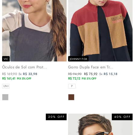
VIC
JOHNNY FOX
Óculos de Sol com Prot...
Gorro Dupla Face em Tr...
R$ 169,90
5x
R$ 33,98
Preço
R$ 94,90
Preço
R$ 75,92
5x
R$ 15,18
R$ 161,41
normal
R$ 72,12
promocional
PIX 5% OFF
PIX 5% OFF
TAMANHOS
TAMANHOS
UNI
P
COR
COR
20% OFF
40% OFF