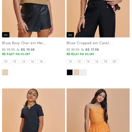
VIC
VIC
Blusa Boxy Over em Mei...
Blusa Cropped em Canel...
R$ 99,90
5x
R$ 19,98
R$ 89,90
5x
R$ 17,98
R$ 94,91
R$ 85,41
PIX 5% OFF
PIX 5% OFF
TAMANHOS
TAMANHOS
10
12
14
16
18
10
12
14
16
18
20
COR
COR