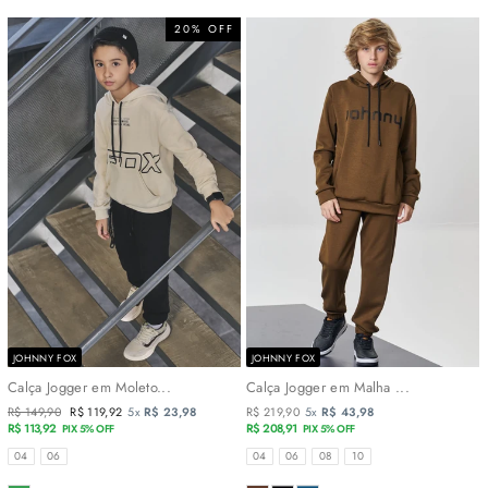
20% OFF
JOHNNY FOX
JOHNNY FOX
Calça Jogger em Moleto...
Calça Jogger em Malha ...
Preço
R$ 149,90
Preço
R$ 119,92
5x
R$ 23,98
R$ 219,90
5x
R$ 43,98
normal
R$ 113,92
promocional
R$ 208,91
PIX 5% OFF
PIX 5% OFF
TAMANHOS
TAMANHOS
04
06
04
06
08
10