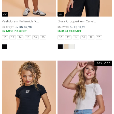
VIC
VIC
Vestido em Poliamida 9...
Blusa Cropped em Canel...
R$ 179,90
5x
R$ 35,98
R$ 89,90
5x
R$ 17,98
R$ 170,91
R$ 85,41
PIX 5% OFF
PIX 5% OFF
TAMANHOS
TAMANHOS
10
12
14
16
18
20
10
12
14
16
18
20
COR
COR
20% OFF