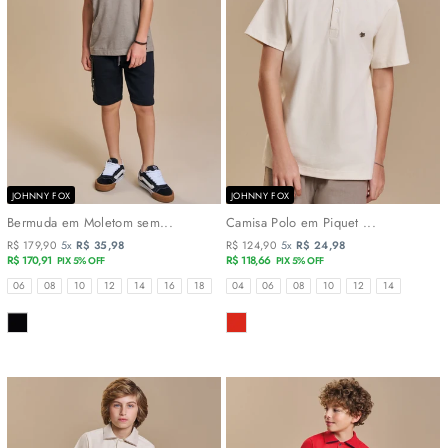
JOHNNY FOX
JOHNNY FOX
Bermuda em Moletom sem...
Camisa Polo em Piquet ...
R$ 179,90
5x
R$ 35,98
R$ 124,90
5x
R$ 24,98
R$ 170,91
R$ 118,66
PIX 5% OFF
PIX 5% OFF
TAMANHOS
TAMANHOS
06
08
10
12
14
16
18
04
06
08
10
12
14
COR
COR