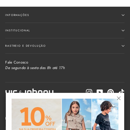
INFORMAÇÕES
INSTITUCIONAL
RASTREIO E DEVOLUÇÃO
Fale Conosco
De segunda à sexta das 8h até 17h
Instagram
YouTube
Pinterest
Tik
"Fecha
(Esc)"
Informe seu e-mail e receba as novidades da loja
Seu