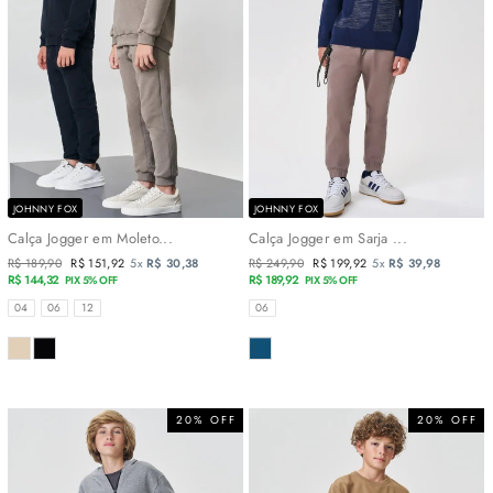
JOHNNY FOX
JOHNNY FOX
Calça Jogger em Moleto...
Calça Jogger em Sarja ...
Preço
R$ 189,90
Preço
R$ 151,92
5x
R$ 30,38
Preço
R$ 249,90
Preço
R$ 199,92
5x
R$ 39,98
normal
R$ 144,32
promocional
normal
R$ 189,92
promocional
PIX 5% OFF
PIX 5% OFF
TAMANHOS
TAMANHOS
04
06
12
06
COR
COR
20% OFF
20% OFF