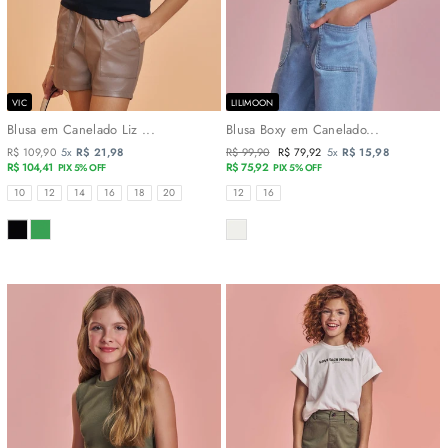
VIC
LILIMOON
Blusa em Canelado Liz ...
Blusa Boxy em Canelado...
R$ 109,90
5x
R$ 21,98
Preço
R$ 99,90
Preço
R$ 79,92
5x
R$ 15,98
R$ 104,41
normal
R$ 75,92
promocional
PIX 5% OFF
PIX 5% OFF
TAMANHOS
TAMANHOS
10
12
14
16
18
20
12
16
COR
COR