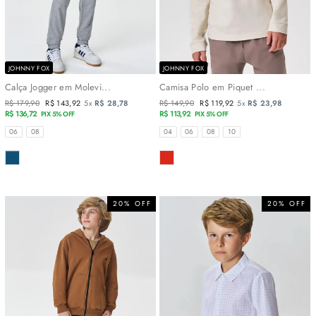
JOHNNY FOX
JOHNNY FOX
Calça Jogger em Molevi...
Camisa Polo em Piquet ...
Preço
R$ 179,90
Preço
R$ 143,92
5x
R$ 28,78
Preço
R$ 149,90
Preço
R$ 119,92
5x
R$ 23,98
normal
R$ 136,72
promocional
normal
R$ 113,92
promocional
PIX 5% OFF
PIX 5% OFF
TAMANHOS
TAMANHOS
06
08
04
06
08
10
COR
COR
20% OFF
20% OFF