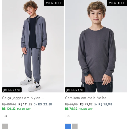
20% OFF
20% OFF
JOHNNY FOX
JOHNNY FOX
Calça Jogger em Nylon ...
Camiseta em Meia Malha...
Preço
R$ 139,90
Preço
R$ 111,92
5x
R$ 22,38
Preço
R$ 99,90
Preço
R$ 79,92
5x
R$ 15,98
normal
R$ 106,32
promocional
normal
R$ 75,92
promocional
PIX 5% OFF
PIX 5% OFF
TAMANHOS
TAMANHOS
04
02
COR
COR