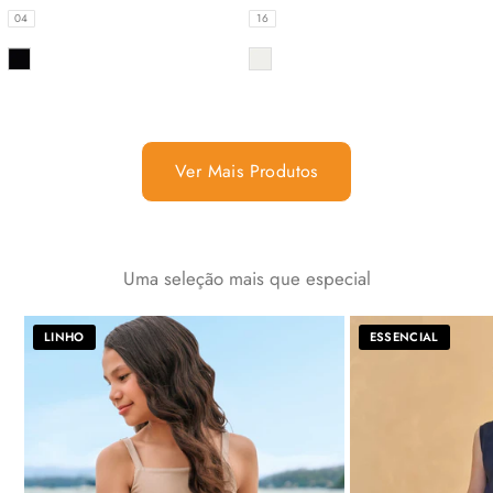
TAMANHOS
TAMANHOS
04
16
COR
COR
Ver Mais Produtos
Uma seleção mais que especial
LINHO
ESSENCIAL