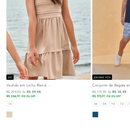
VIC
JOHNNY FOX
Vestido em Linho Blend...
Conjunto de Regata em
R$ 299,90
5x
R$ 59,98
R$ 179,90
5x
R$ 35,98
R$ 284,91
R$ 170,91
PIX 5% OFF
PIX 5% OFF
TAMANHOS
TAMANHOS
14
06
08
10
12
COR
COR