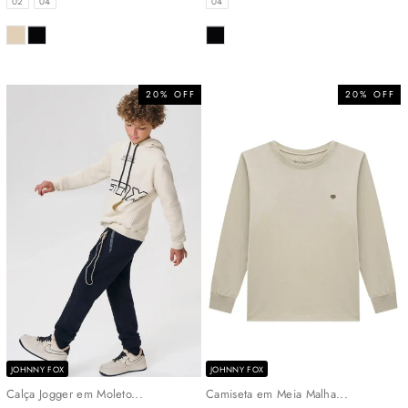
02
04
04
COR
COR
20% OFF
20% OFF
JOHNNY FOX
JOHNNY FOX
Calça Jogger em Moleto...
Camiseta em Meia Malha...