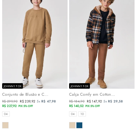
JOHNNY FOX
JOHNNY FOX
Conjunto de Blusão e C...
Calça Comfy em Cotton...
Preço
R$ 299,90
Preço
R$ 239,92
5x
R$ 47,98
Preço
R$ 184,90
Preço
R$ 147,92
5x
R$ 29,58
normal
R$ 227,92
promocional
normal
R$ 140,52
promocional
PIX 5% OFF
PIX 5% OFF
TAMANHOS
TAMANHOS
04
04
10
COR
COR