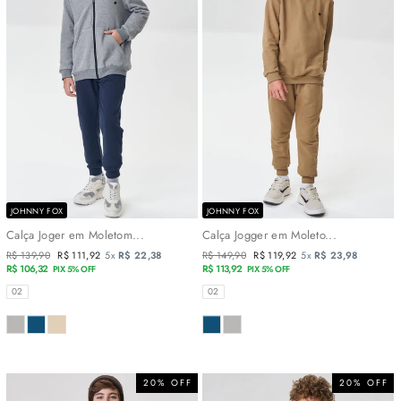
JOHNNY FOX
JOHNNY FOX
Calça Joger em Moletom...
Calça Jogger em Moleto...
Preço
R$ 139,90
Preço
R$ 111,92
5x
R$ 22,38
Preço
R$ 149,90
Preço
R$ 119,92
5x
R$ 23,98
normal
R$ 106,32
promocional
normal
R$ 113,92
promocional
PIX 5% OFF
PIX 5% OFF
TAMANHOS
TAMANHOS
02
02
COR
COR
20% OFF
20% OFF