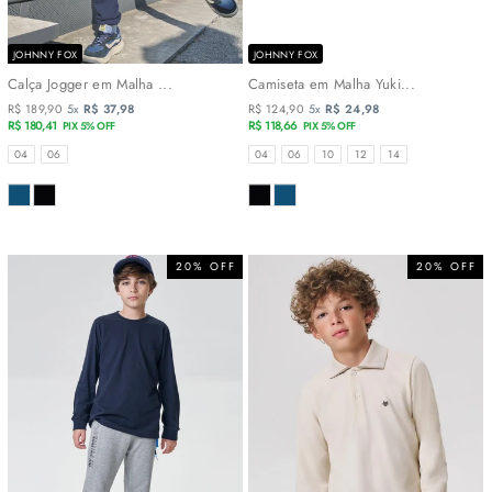
JOHNNY FOX
JOHNNY FOX
Calça Jogger em Malha ...
Camiseta em Malha Yuki...
R$ 189,90
5x
R$ 37,98
R$ 124,90
5x
R$ 24,98
R$ 180,41
R$ 118,66
PIX 5% OFF
PIX 5% OFF
TAMANHOS
TAMANHOS
04
06
04
06
10
12
14
COR
COR
20% OFF
20% OFF