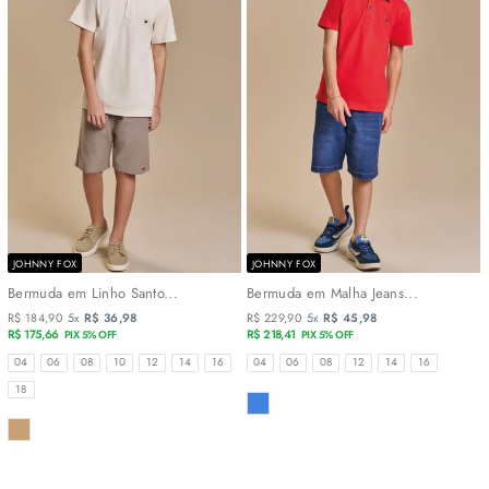
JOHNNY FOX
JOHNNY FOX
Bermuda em Linho Santo...
Bermuda em Malha Jeans...
R$ 184,90
5x
R$ 36,98
R$ 229,90
5x
R$ 45,98
R$ 175,66
R$ 218,41
PIX 5% OFF
PIX 5% OFF
TAMANHOS
TAMANHOS
04
06
08
10
12
14
16
04
06
08
12
14
16
18
COR
COR