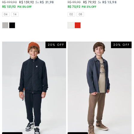
Preço
R$ 199,90
Preço
R$ 159,92
5x
R$ 31,98
Preço
R$ 99,90
Preço
R$ 79,92
5x
R$ 15,98
normal
R$ 151,92
promocional
normal
R$ 75,92
promocional
PIX 5% OFF
PIX 5% OFF
TAMANHOS
TAMANHOS
04
14
02
08
COR
COR
20% OFF
20% OFF