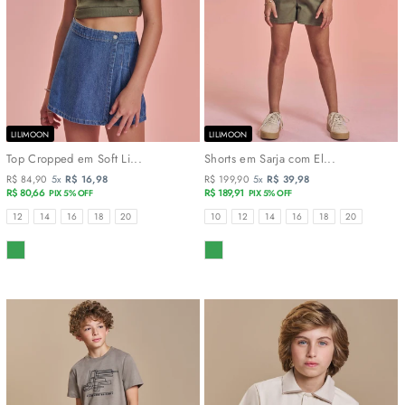
LILIMOON
LILIMOON
Top Cropped em Soft Li...
Shorts em Sarja com El...
R$ 84,90
5x
R$ 16,98
R$ 199,90
5x
R$ 39,98
R$ 80,66
R$ 189,91
PIX 5% OFF
PIX 5% OFF
TAMANHOS
TAMANHOS
12
14
16
18
20
10
12
14
16
18
20
COR
COR