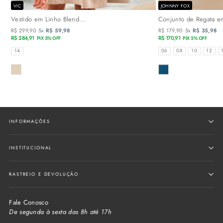
VIC
JOHNNY FOX
Vestido em Linho Blend...
Conjunto de Regata em
R$ 299,90
5x
R$ 59,98
R$ 179,90
5x
R$ 35,98
R$ 284,91
R$ 170,91
PIX 5% OFF
PIX 5% OFF
TAMANHOS
TAMANHOS
14
06
08
10
12
COR
COR
INFORMAÇÕES
INSTITUCIONAL
RASTREIO E DEVOLUÇÃO
Fale Conosco
De segunda à sexta das 8h até 17h