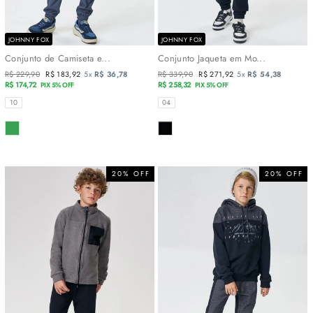
JOHNNY FOX
JOHNNY FOX
Conjunto de Camiseta e...
Conjunto Jaqueta em Mo...
Preço
R$ 229,90
Preço
R$ 183,92
5x
R$ 36,78
Preço
R$ 339,90
Preço
R$ 271,92
5x
R$ 54,38
normal
R$ 174,72
promocional
normal
R$ 258,32
promocional
PIX 5% OFF
PIX 5% OFF
TAMANHOS
TAMANHOS
10
04
COR
COR
20% OFF
20% OFF