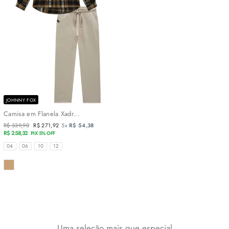
JOHNNY FOX
Camisa em Flanela Xadr...
Preço
R$ 339,90
Preço
R$ 271,92
5x
R$ 54,38
normal
R$ 258,32
promocional
PIX 5% OFF
TAMANHOS
04
06
10
12
COR
Uma seleção mais que especial