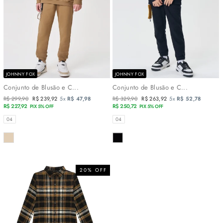
JOHNNY FOX
JOHNNY FOX
Conjunto de Blusão e C...
Conjunto de Blusão e C...
Preço
R$ 299,90
Preço
R$ 239,92
5x
R$ 47,98
Preço
R$ 329,90
Preço
R$ 263,92
5x
R$ 52,78
normal
R$ 227,92
promocional
normal
R$ 250,72
promocional
PIX 5% OFF
PIX 5% OFF
TAMANHOS
TAMANHOS
04
04
COR
COR
20% OFF