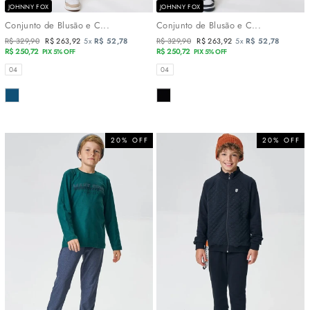
JOHNNY FOX
JOHNNY FOX
Conjunto de Blusão e C...
Conjunto de Blusão e C...
Preço
R$ 329,90
Preço
R$ 263,92
5x
R$ 52,78
Preço
R$ 329,90
Preço
R$ 263,92
5x
R$ 52,78
normal
R$ 250,72
promocional
normal
R$ 250,72
promocional
PIX 5% OFF
PIX 5% OFF
TAMANHOS
TAMANHOS
04
04
COR
COR
20% OFF
20% OFF