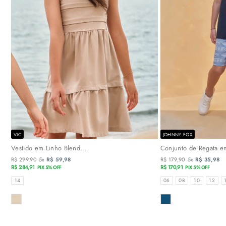
VIC
JOHNNY FOX
Vestido em Linho Blend...
Conjunto de Regata em
R$ 299,90
5x
R$ 59,98
R$ 179,90
5x
R$ 35,98
R$ 284,91
R$ 170,91
PIX 5% OFF
PIX 5% OFF
TAMANHOS
TAMANHOS
14
06
08
10
12
COR
COR