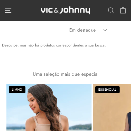
Pular
C
para
Navegação
Pesqui
o
Conteúdo
ORDENAR
Desculpe, mas não há produtos correspondentes à sua busca.
Uma seleção mais que especial
LINHO
ESSENCIAL