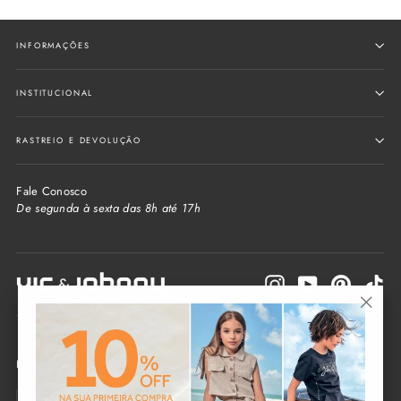
INFORMAÇÕES
INSTITUCIONAL
RASTREIO E DEVOLUÇÃO
Fale Conosco
De segunda à sexta das 8h até 17h
Instagram
YouTube
Pinterest
Tik
"Fecha
(Esc)"
Informe seu e-mail e receba as novidades da loja
Seu