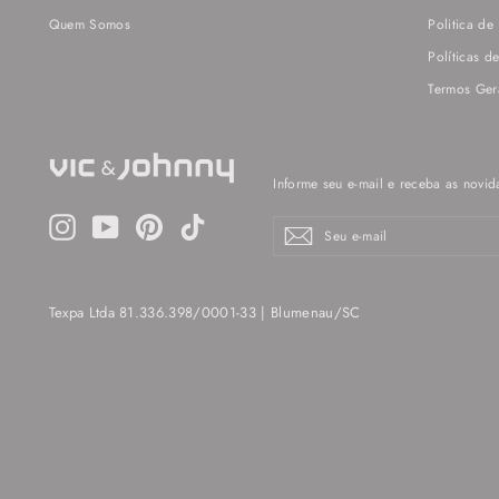
Quem Somos
Politica de
Políticas d
Termos Ger
Informe seu e-mail e receba as novid
Instagram
YouTube
Pinterest
TikTok
Seu
Enviar
e-
mail
Texpa Ltda 81.336.398/0001-33 | Blumenau/SC​