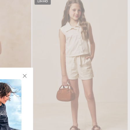
LINHO
"Fechar
(Esc)"