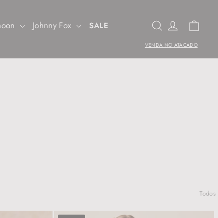
Carr
Pesquisa
Entrar
imoon
Johnny Fox
SALE
VENDA NO ATACADO
Todos