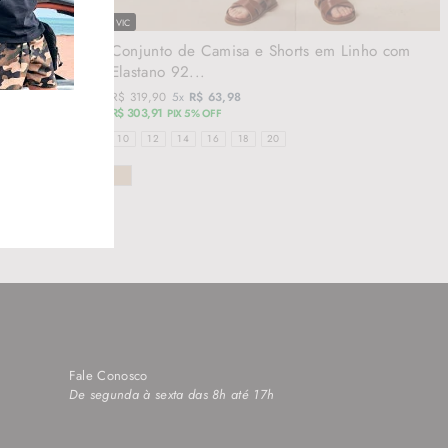
VIC
m Elastano
Conjunto de Camisa e Shorts em Linho com
Elastano 92...
R$ 319,90
5x
R$ 63,98
R$ 303,91
PIX 5% OFF
TAMANHOS
10
12
14
16
18
20
COR
Fale Conosco
De segunda à sexta das 8h até 17h