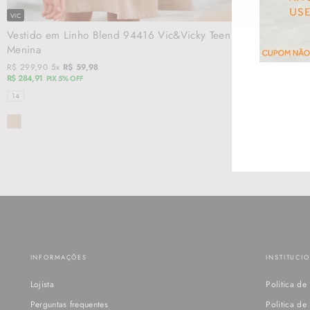
VIC
JOHNNY FOX
Vestido em Linho Blend 94416 Vic&Vicky Teen
Conjunto de R
Menina
em Nylon ...
R$ 299,90
5x
R$ 59,98
R$ 179,90
5x
R$ 3
R$ 284,91
R$ 170,91
PIX 5% OFF
PIX 5% OF
TAMANHOS
TAMANHOS
14
06
08
10
1
SEU
COR
COR
E-
MAIL
INFORMAÇÕES
INSTITUCI
Lojista
Politica de
Perguntas frequentes
Politica d