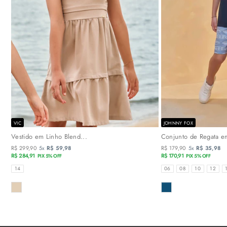
VIC
JOHNNY FOX
Vestido em Linho Blend...
Conjunto de Regata em
R$ 299,90
5x
R$ 59,98
R$ 179,90
5x
R$ 35,98
R$ 284,91
R$ 170,91
PIX 5% OFF
PIX 5% OFF
TAMANHOS
TAMANHOS
14
06
08
10
12
COR
COR