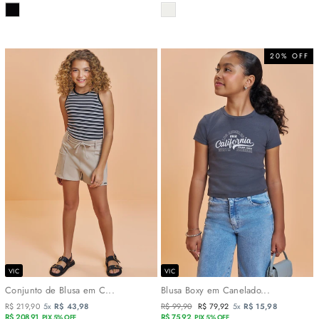
COR
COR
20% OFF
VIC
VIC
Conjunto de Blusa em C...
Blusa Boxy em Canelado...
R$ 219,90
5x
R$ 43,98
Preço
R$ 99,90
Preço
R$ 79,92
5x
R$ 15,98
R$ 208,91
normal
R$ 75,92
promocional
PIX 5% OFF
PIX 5% OFF