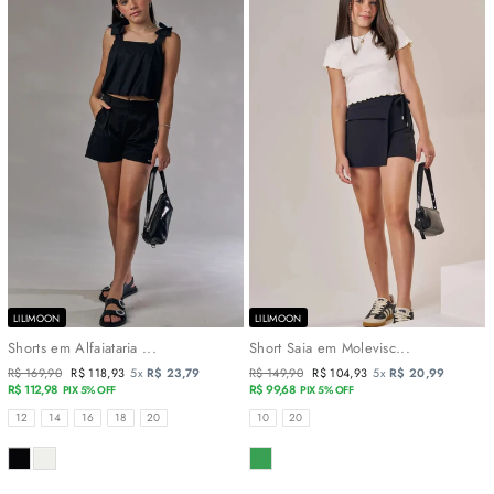
LILIMOON
LILIMOON
Shorts em Alfaiataria ...
Short Saia em Molevisc...
Preço
R$ 169,90
Preço
R$ 118,93
5x
R$ 23,79
Preço
R$ 149,90
Preço
R$ 104,93
5x
R$ 20,99
normal
R$ 112,98
promocional
normal
R$ 99,68
promocional
PIX 5% OFF
PIX 5% OFF
TAMANHOS
TAMANHOS
12
14
16
18
20
10
20
COR
COR