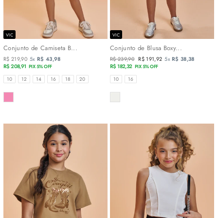
VIC
VIC
Conjunto de Camiseta B...
Conjunto de Blusa Boxy...
R$ 219,90
5x
R$ 43,98
Preço
R$ 239,90
Preço
R$ 191,92
5x
R$ 38,38
R$ 208,91
normal
R$ 182,32
promocional
PIX 5% OFF
PIX 5% OFF
TAMANHOS
TAMANHOS
10
12
14
16
18
20
10
16
COR
COR