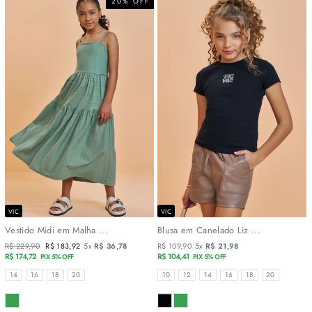
20% OFF
VIC
VIC
Vestido Midi em Malha ...
Blusa em Canelado Liz ...
Preço
R$ 229,90
Preço
R$ 183,92
5x
R$ 36,78
R$ 109,90
5x
R$ 21,98
normal
R$ 174,72
promocional
R$ 104,41
PIX 5% OFF
PIX 5% OFF
TAMANHOS
TAMANHOS
14
16
18
20
10
12
14
16
18
20
COR
COR