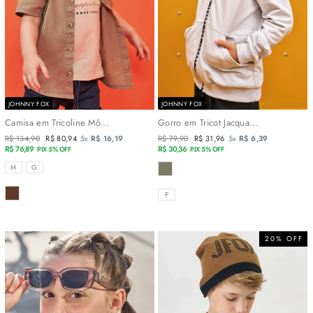
JOHNNY FOX
JOHNNY FOX
Camisa em Tricoline Mô...
Gorro em Tricot Jacqua...
Preço
R$ 134,90
Preço
R$ 80,94
5x
R$ 16,19
Preço
R$ 79,90
Preço
R$ 31,96
5x
R$ 6,39
normal
R$ 76,89
promocional
normal
R$ 30,36
promocional
PIX 5% OFF
PIX 5% OFF
TAMANHOS
COR
M
G
COR
TAMANHOS
P
20% OFF