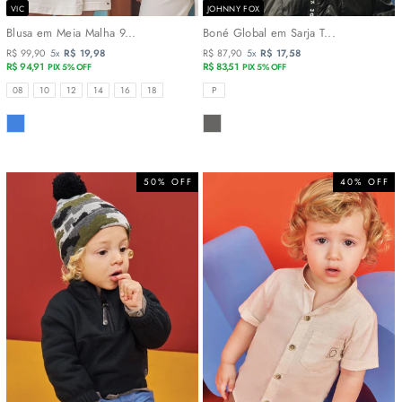
VIC
JOHNNY FOX
Blusa em Meia Malha 9...
Boné Global em Sarja T...
R$ 99,90
5x
R$ 19,98
R$ 87,90
5x
R$ 17,58
R$ 94,91
R$ 83,51
PIX 5% OFF
PIX 5% OFF
TAMANHOS
TAMANHOS
08
10
12
14
16
18
P
COR
COR
50% OFF
40% OFF