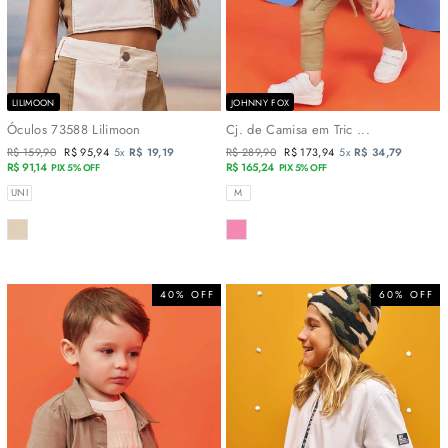
LILIMOON
JOHNNY FOX
Óculos 73588 Lilimoon
Cj. de Camisa em Tric ...
Preço
R$ 159,90
Preço
R$ 95,94
5x
R$ 19,19
Preço
R$ 289,90
Preço
R$ 173,94
5x
R$ 34,79
normal
R$ 91,14
promocional
normal
R$ 165,24
promocional
PIX 5% OFF
PIX 5% OFF
TAMANHOS
TAMANHOS
UNI
M
COR
COR
40% OFF
60% OFF