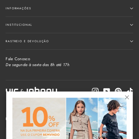
INFORMAÇÕES
INSTITUCIONAL
RASTREIO E DEVOLUÇÃO
Fale Conosco
De segunda à sexta das 8h até 17h
Instagram
YouTube
Pinterest
Tik
"Fecha
(Esc)"
Informe seu e-mail e receba as novidades da loja
Seu
Enviar
e-