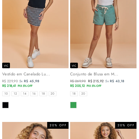
VIC
VIC
Vestido em Canelado Lu...
Conjunto de Blusa em M...
R$ 229,90
5x
R$ 45,98
Preço
R$ 269,90
Preço
R$ 215,92
5x
R$ 43,18
R$ 218,41
normal
R$ 205,12
promocional
PIX 5% OFF
PIX 5% OFF
TAMANHOS
TAMANHOS
10
12
14
16
18
20
18
20
COR
COR
20% OFF
20% OFF