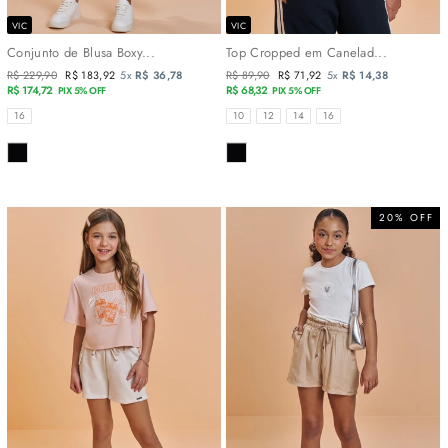
VIC
VIC
Conjunto de Blusa Boxy...
Top Cropped em Canelad...
Preço
R$ 229,90
Preço
R$ 183,92
5x
R$ 36,78
Preço
R$ 89,90
Preço
R$ 71,92
5x
R$ 14,38
normal
R$ 174,72
promocional
normal
R$ 68,32
promocional
PIX 5% OFF
PIX 5% OFF
TAMANHOS
TAMANHOS
16
10
12
14
16
COR
COR
20% OFF