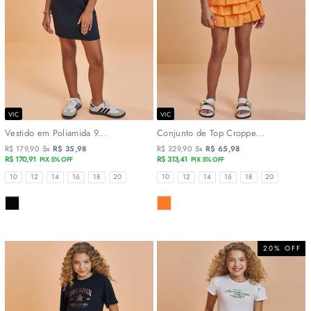
VIC
VIC
Vestido em Poliamida 9...
Conjunto de Top Croppe...
R$ 179,90
5x
R$ 35,98
R$ 329,90
5x
R$ 65,98
R$ 170,91
R$ 313,41
PIX 5% OFF
PIX 5% OFF
TAMANHOS
TAMANHOS
10
12
14
16
18
20
10
12
14
16
18
20
COR
COR
20% OFF