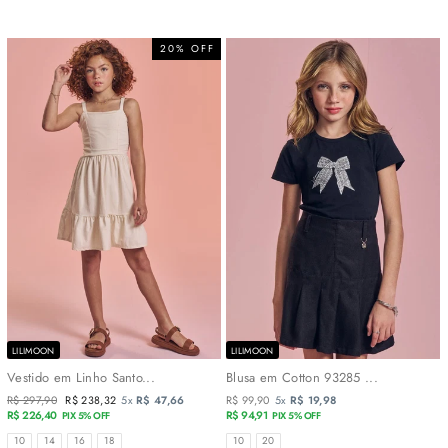
20% OFF
LILIMOON
LILIMOON
Vestido em Linho Santo...
Blusa em Cotton 93285 ...
Preço
R$ 297,90
Preço
R$ 238,32
5x
R$ 47,66
R$ 99,90
5x
R$ 19,98
normal
R$ 226,40
promocional
R$ 94,91
PIX 5% OFF
PIX 5% OFF
TAMANHOS
TAMANHOS
10
14
16
18
10
20