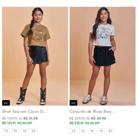
VIC
VIC
Short Saia em Couro Si...
Conjunto de Blusa Boxy...
R$ 159,90
5x
R$ 31,98
R$ 249,90
5x
R$ 49,98
R$ 151,91
R$ 237,41
PIX 5% OFF
PIX 5% OFF
TAMANHOS
TAMANHOS
10
16
18
20
12
14
16
18
20