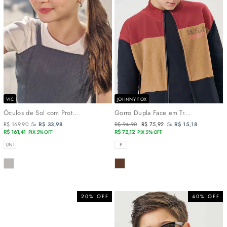
VIC
JOHNNY FOX
Óculos de Sol com Prot...
Gorro Dupla Face em Tr...
R$ 169,90
5x
R$ 33,98
Preço
R$ 94,90
Preço
R$ 75,92
5x
R$ 15,18
R$ 161,41
normal
R$ 72,12
promocional
PIX 5% OFF
PIX 5% OFF
TAMANHOS
TAMANHOS
UNI
P
COR
COR
20% OFF
40% OFF