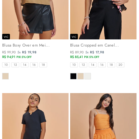
VIC
VIC
Blusa Boxy Over em Mei...
Blusa Cropped em Canel...
R$ 99,90
5x
R$ 19,98
R$ 89,90
5x
R$ 17,98
R$ 94,91
R$ 85,41
PIX 5% OFF
PIX 5% OFF
TAMANHOS
TAMANHOS
10
12
14
16
18
10
12
14
16
18
20
COR
COR