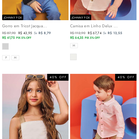
JOHNNY FOX
JOHNNY FOX
Gorro em Tricot Jacqua...
Camisa em Linho Delux ...
Preço
R$ 87,90
Preço
R$ 43,95
5x
R$ 8,79
Preço
R$ 112,90
Preço
R$ 67,74
5x
R$ 13,55
normal
R$ 41,75
promocional
normal
R$ 64,35
promocional
PIX 5% OFF
PIX 5% OFF
COR
TAMANHOS
M
COR
TAMANHOS
P
M
40% OFF
40% OFF